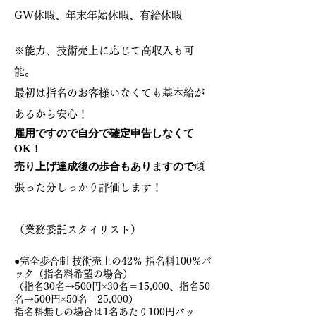
GW休暇、年末年始休暇、有給休暇
※能力、技術売上に応じて高収入も可
能。
最初は指名のお客様いなくても基本給が
あるから安心！
雇用ですので自分で確定申告しなくて
OK！
売り上げ達成後の歩合もありますので
頑
張った分しっかり評価します！
（
業務委託スタイリスト）
●
完全歩合制 技術売上の42％ 指名料
100％バ
ック（指名料希望の場合）
（指名30名→500円×30名＝15,000、指名50
名→500円×50名＝25,000
）
指名料無しの場合は1名あたり100円バッ