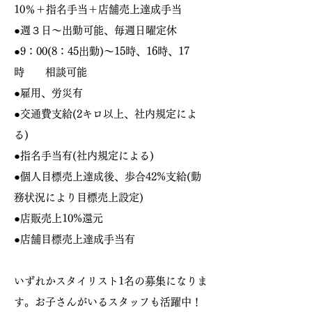
10％＋指名手当＋店舗売上達成手当
●週３日〜出勤可能、毎週日曜定休
●9：00(8：45出勤)〜15時、16時、17
時 相談可能
●雇用、労災有
●交通費支給(2キロ以上、社内規定によ
る)
●指名手当有(社内規定による)
●個人目標売上達成後、歩合42%
支給(勤
務状況により目標売上設定)
●店販売上10%還元
●店舗目標売上達成手当有
いずれかスタイリスト1名の募集になりま
す。お子さんがいるスタッフも活躍中！