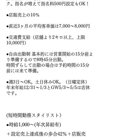
ク。指名が増えて指名料500円設定もOK！
●店販売上の10％
●直近3ヶ月の平均客単価は7,000〜8,000円
●交通費支給（店舗より2キロ以上、上限
10,000円）
●自由出勤制 基本的には営業開始の15分前よ
り準備するので8時45分出勤。
時間ずらして出勤の場合は予約時間の15分
前には来て準備。
●週3日〜OK。土日休みOK。（日曜定休）
年末年始12/31〜1/3とGW5/3〜5/5は店休
です。
(短時間勤務スタイリスト
）
●時給1,000〜(年次昇給有)
＋設定売
上達成後の歩合42％＋店販売