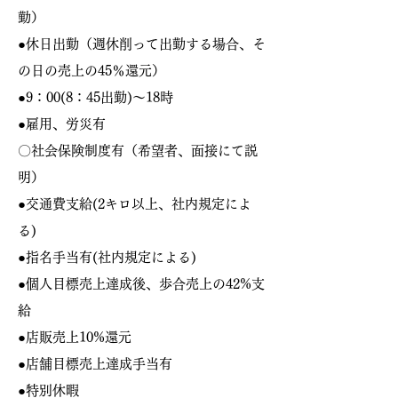
勤）
●休日出勤（週休削って出勤する場合、そ
の日の売上の45％還元）
●9：00(8：45出勤)〜18時
●雇用、労災有
〇社会保険制度有（希望者、面接にて説
明）
●交通費支給(2キロ以上、社内規定によ
る)
●指名手当有(社内規定による)
●個人目標売上達成後、歩合売上の42
%支
給
●店販売上10%還元
●店舗目標売上達成手当有
●特別休暇